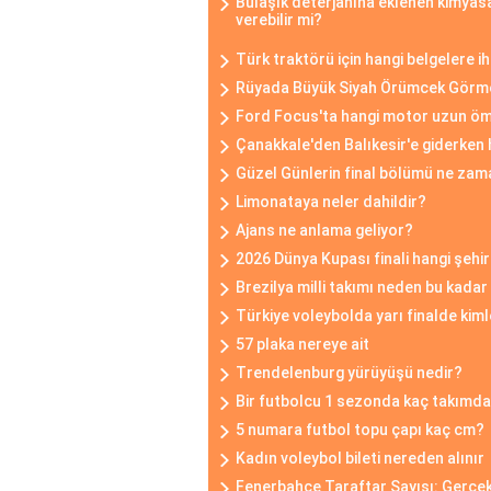
Bulaşık deterjanına eklenen kimyas
verebilir mi?
Türk traktörü için hangi belgelere i
Rüyada Büyük Siyah Örümcek Görm
Ford Focus'ta hangi motor uzun ö
Çanakkale'den Balıkesir'e giderken 
Güzel Günlerin final bölümü ne za
Limonataya neler dahildir?
Ajans ne anlama geliyor?
2026 Dünya Kupası finali hangi şeh
Brezilya milli takımı neden bu kadar
Türkiye voleybolda yarı finalde kim
57 plaka nereye ait
Trendelenburg yürüyüşü nedir?
Bir futbolcu 1 sezonda kaç takımda
5 numara futbol topu çapı kaç cm?
Kadın voleybol bileti nereden alınır
Fenerbahçe Taraftar Sayısı: Gerçek 