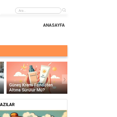
›
6 Aylık Bebeğe Güneş Kremi Sürülür mü?
ANASAYFA
›
Güneş Kreminin Gerçek Olup
50 Faktör Güneş Kremi
Olmadığı Nasıl Anlaşılır?
Bronzlaştırır mı?
eş Kremi Fondöten Altına Sürülür Mü?
YAZILAR