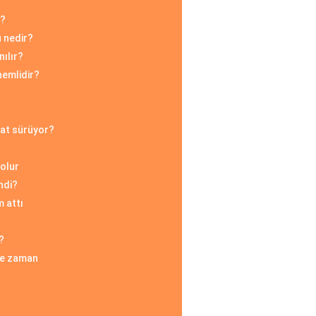
r?
u nedir?
nılır?
nemlidir?
aat sürüyor?
 olur
ndi?
m attı
?
 ne zaman