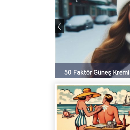
‹
50 Faktör Güneş Kremi K