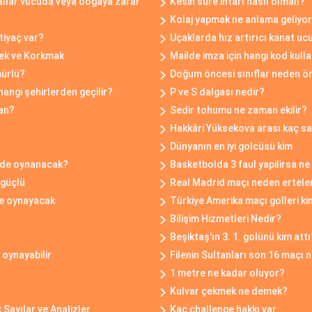
allar vücuda veya doğaya zarar
Kesin süre ihtarı nasıl olmalı?
Kolaj yapmak ne anlama geliyo
htiyaç var?
Uçaklarda hız artırıcı kanat uc
ek ve Korkmak
Mailde imza için hangi kod kulla
mürlü?
Doğum öncesi sınıflar neden ö
hangi şehirlerden geçilir?
P ve S dalgası nedir?
man?
Sedir tohumu ne zaman ekilir?
Hakkâri Yüksekova arası kaç s
Dünyanın en iyi golcüsü kim
irde oynanacak?
Basketbolda 3 faul yapilirsa ne
 güçlü
Real Madrid maçı neden ertele
le oynayacak
Türkiye Amerika maçı golleri ki
Bilişim Hizmetleri Nedir?
Beşiktaş'ın 3. 1. golünü kim attı
 oynayabilir
Filenin Sultanları son 16 maçı
1 metre ne kadar oluyor?
Kulvar çekmek ne demek?
Sayılar ve Analizler
Kaç challenge hakkı var