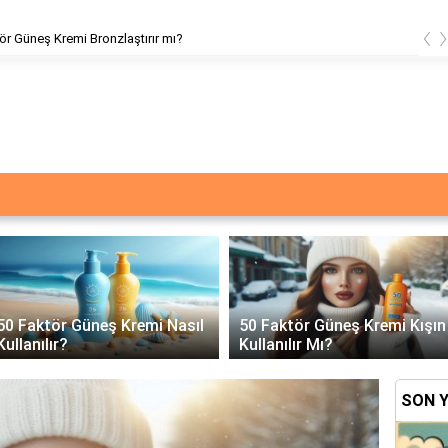
‹
ör Güneş Kremi Var mı?
50 Faktör Güneş Kremi Kışın
Güneş Kremi Fondöten
Kullanılır Mı?
Altına Sürülür Mü?
Gün
SON 