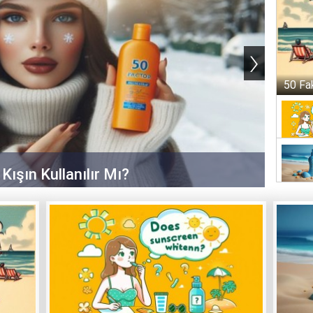
›
50 Fa
ışın Kullanılır Mı?