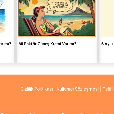
ır mı?
60 Faktör Güneş Kremi Var mı?
6 Aylı
Gizlilik Politikası
Kullanıcı Sözleşmesi
Telif 